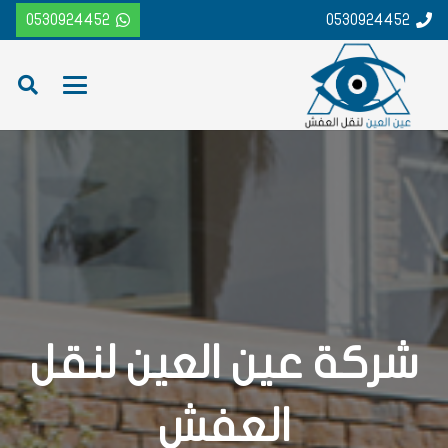
0530924452
0530924452
شركة عين العين لنقل
العفش