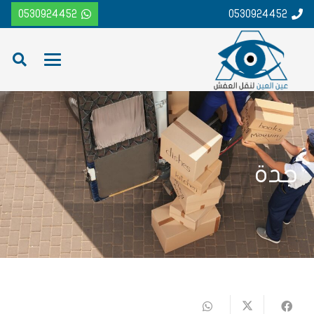
0530924452
0530924452
جدة