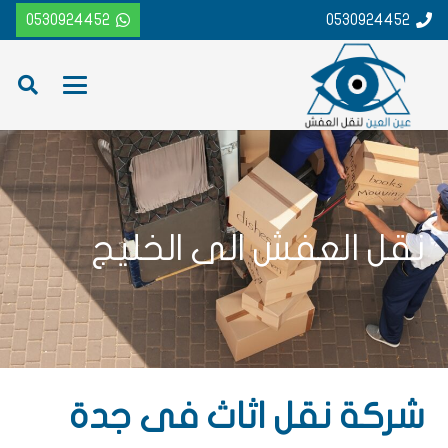
0530924452
0530924452
نقل العفش الى الخليج
شركة نقل اثاث فى جدة